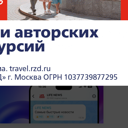
орах РФ и ЕС упёрлась в отсутствие
дидатуры переговорщика, а Кая Каллас
анника. Вот и президент Финляндии
од, отметив, что этим вопросом должны
ломатия и геополитика —
всё это в
 Life.ru
.