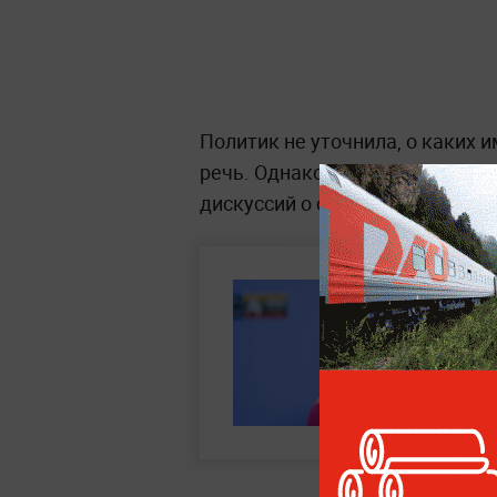
Политик не уточнила, о каких
речь. Однако её высказывани
дискуссий о стратегии Евросою