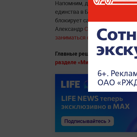
Напомним, дискуссия о перегов
единства в Брюсселе: нет кан
блокирует саму идею спецпосл
Александр
Стубб взял самоотв
заниматься страны покрупнее.
Главные решения лидеров, дип
разделе «Мировая политика» на