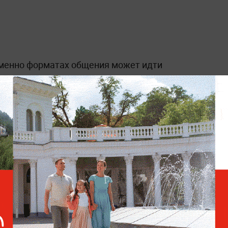
 именно форматах общения может идти
я прозвучали на фоне продолжающихся
за в отношении России.
Христофору: Предложение
Каллас создать
переговорную группу
говорит об отчаянии