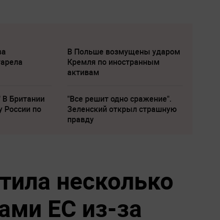
ва
В Польше возмущены ударом
тарела
Кремля по иностранным
активам
" В Британии
"Все решит одно сражение".
у России по
Зеленский открыл страшную
правду
тила несколько
ами ЕС из-за