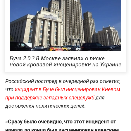
Буча 2.0.? В Москве заявили о риске
новой кровавой инсценировки на Украине
Российский постпред в очередной раз отметил,
что
инцидент в Буче был инсценирован Киевом
при поддержке западных спецслужб
для
достижения политических целей.
«Сразу было очевидно, что этот инцидент от
начала до конца был инсценирован киевским