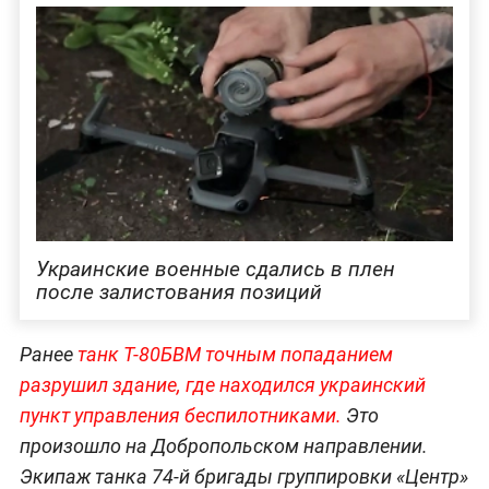
Украинские военные сдались в плен
после залистования позиций
Ранее
танк Т-80БВМ точным попаданием
разрушил здание, где находился украинский
пункт управления беспилотниками.
Это
произошло на Добропольском направлении.
Экипаж танка 74-й бригады группировки «Центр»