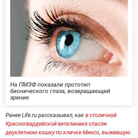
На ПМЭФ показали прототип
бионического глаза, возвращающий
зрение
Ранее Life.ru рассказывал, как
в столичной
Красногвардейской ветклинике спасли
двухлетнюю кошку по кличке Минсо, выжившую