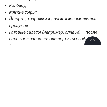
Колбасу;
Мягкие сыры;
Йогурты, творожки и другие кисломолочные
продукты;
Готовые салаты (например, оливье) — после
нарезки и заправки они портятся особенно
быстро.
©
2026
News Media Holding.
Все права защищены
Информация
Контакты
Редакция
Правовая информация
Политика обработки персональных данных