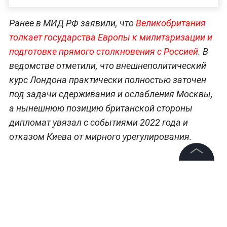
Ранее в МИД РФ заявили, что
Великобритания
толкает государства Европы к милитаризации и
подготовке прямого столкновения с Россией
. В
ведомстве отметили, что внешнеполитический
курс Лондона практически полностью заточен
под задачи сдерживания и ослабления Москвы,
а нынешнюю позицию британской стороны
дипломат увязал с событиями 2022 года и
отказом Киева от мирного урегулирования.
Главные решения лидеров, дипломатия и
©
2026
News Media Holding.
геополитика —
всё это в разделе «Мировая
Все права защищены
политика» на Life.ru
.
Информация