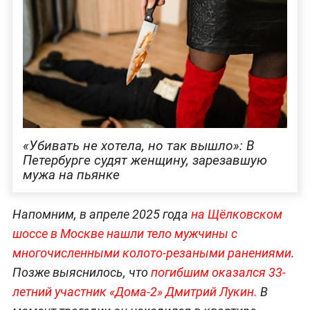
«Убивать не хотела, но так вышло»: В
Петербурге судят женщину, зарезавшую
мужа на пьянке
Напомним, в апреле 2025 года
на Щёлковском
шоссе в Москве нашли тело мужчины с
многочисленными колото-резаными ранениями
.
Позже выяснилось, что
погибшим оказался 33-
летний участник «Дома-2» Дмитрий Лукин.
В