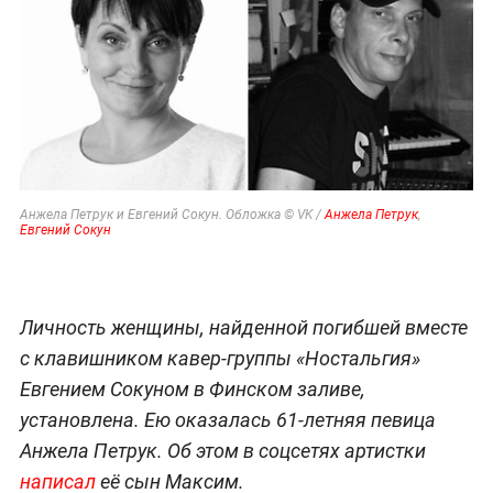
Анжела Петрук и Евгений Сокун. Обложка © VK /
Анжела Петрук
,
Евгений Сокун
Личность женщины, найденной погибшей вместе
с клавишником кавер-группы «Ностальгия»
Евгением Сокуном в Финском заливе,
установлена. Ею оказалась 61-летняя певица
Анжела Петрук. Об этом в соцсетях артистки
написал
её сын Максим.