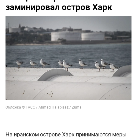
заминировал остров Харк
Обложка © ТАСС / Ahmad Halabisaz / Zuma
На иранском острове Харк принимаются меры