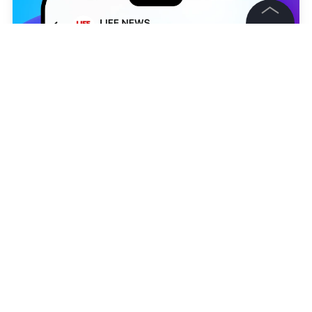
©
2026
News Media Holding.
Все права защищены
Информация
Контакты
Редакция
Вероника Бакумченко
Правовая информация
Политика обработки персональных данных
Партнерам
RSS
Жанры и форматы
Расследования