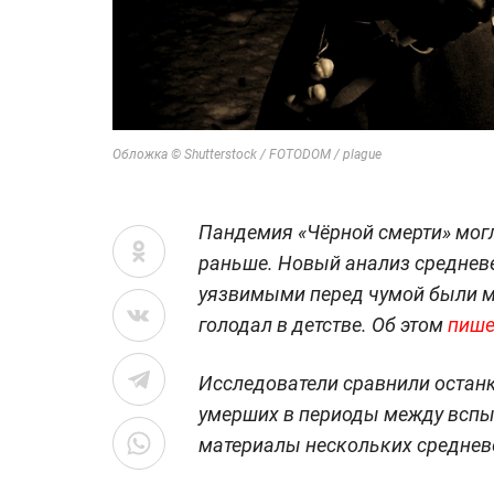
Обложка © Shutterstock / FOTODOM / plague
Пандемия «Чёрной смерти» могл
раньше. Новый анализ средневе
уязвимыми перед чумой были мо
голодал в детстве. Об этом
пише
Исследователи сравнили останк
умерших в периоды между вспы
материалы нескольких среднев