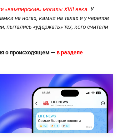
и «вампирские» могилы XVII века.
У
амки на ногах, камни на телах и у черепов
й, пытались «удержать» тех, кого считали
ия о происходящем —
в разделе
.