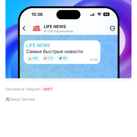
Обложка © Telegram /
SHOT
Тимур Хингеев