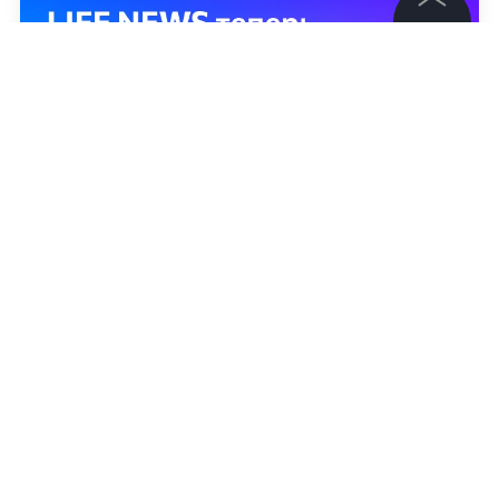
©
2026
News Media Holding.
Все права защищены
Информация
Контакты
Редакция
Правовая информация
Политика обработки персональных данных
Партнерам
RSS
Жанры и форматы
Расследования
Обложка © Telegram /
Ирина Волк