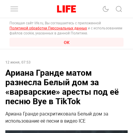
Посещая сайт life.ru, Вы соглашаетесь с приложенной
Политикой обработки Персональных данных
и с использованием
файлов cookie, указанных в данной Политике.
ОК
12 июня, 07:53
Ариана Гранде матом
разнесла Белый дом за
«варварские» аресты под её
песню Bye в TikTok
Ариана Гранде раскритиковала Белый дом за
использование её песни в видео ICE