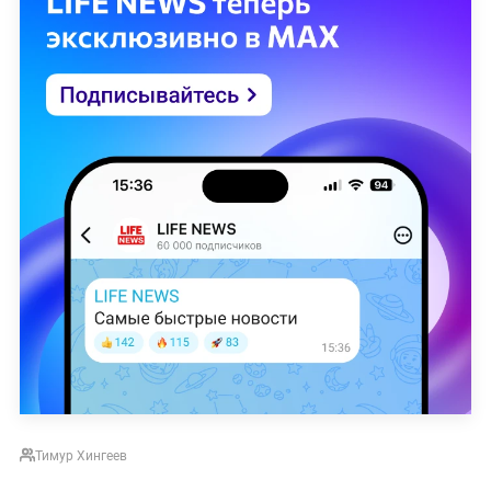
Тимур Хингеев