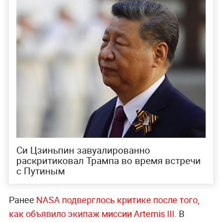
Си Цзиньпин завуалированно
раскритиковал Трампа во время встречи
с Путиным
Ранее
NASA подверглось критике после того,
как объявило экипаж миссии Artemis III.
В