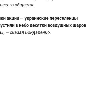
анского общества.
ики акции
— украинские переселенцы
пустили в небо десятки воздушных шаров
а»,
— сказал Бондаренко.