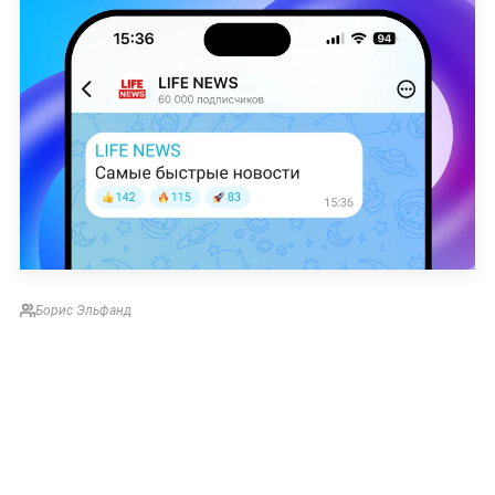
Борис Эльфанд