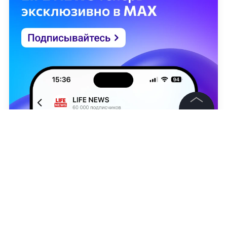
©
2026
News Media Holding.
Все права защищены
Информация
Контакты
Борис Эльфанд
Редакция
Правовая информация