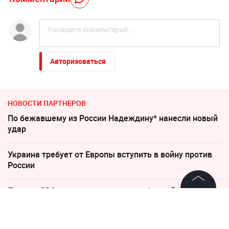
Авторизоваться
НОВОСТИ ПАРТНЕРОВ
По бежавшему из России Надеждину* нанесли новый
удар
Украина требует от Европы вступить в войну против
России
Песков: СВО может завершиться в ближайшие часы
©
2026
News Media Holding.
Все права защищены
Увеличилось число задержанных за массовую драку
в Челябинске