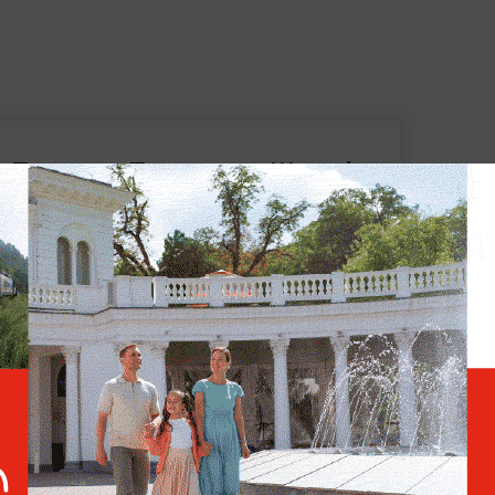
Премьер Пакистана Шариф:
США и Иран согласовали
финальный текст мирного
договора
Аракчи заявлял, что Тегеран и Вашингтон
еморандума, который должен положить
дчеркнул, что официальные лица
рыто, и пообещал своевременное