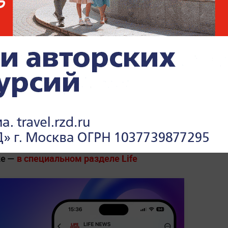
и о деталях договорённостей.
пройти уже в ближайшие выходные в
ве, — с участием вице-президента США
овка остаётся крайне напряжённой:
взаимные военные удары, в том числе
анский вертолёт Apache, после чего США
м объектам. Таким образом, хотя
ашения уже обозначены, его судьба висит
ке —
в специальном разделе Life