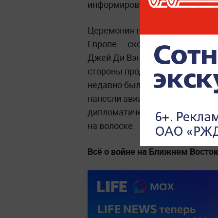
информирование общественност
Церемония подписания может 
Европе — скорее всего, в Жене
Джей Ди Вэнса. Однако обстан
стороны продолжают наносить 
недавно был уничтожен америк
нанесли авиаудары по ирански
дипломатические контуры согл
на волоске.
Всё о войне на Ближнем Восто