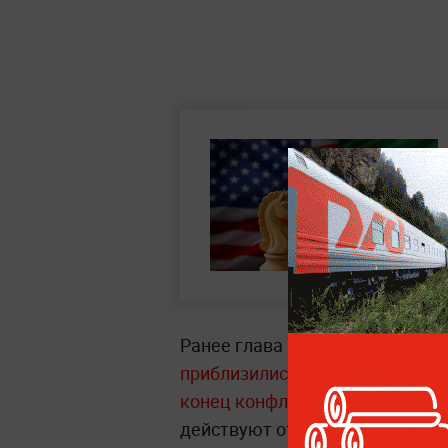
Ранее глава МИД Ирана Аббас
приблизились к подписанию м
конец конфликту
. Дипломат по
действуют ответственно и отк