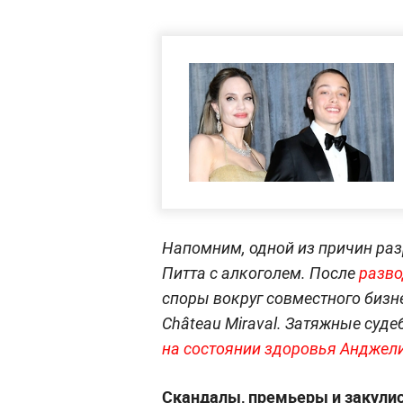
Напомним, одной из причин ра
Питта с алкоголем. После
разв
споры вокруг совместного биз
Château Miraval. Затяжные суд
на состоянии здоровья Андже
Скандалы, премьеры и закули