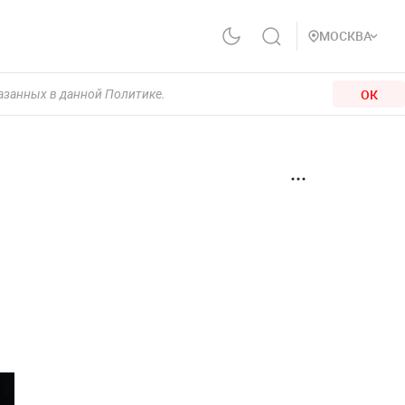
МОСКВА
ОК
казанных в данной Политике.