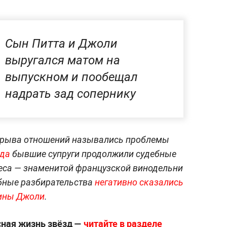
Сын Питта и Джоли
выругался матом на
выпускном и пообещал
надрать зад сопернику
зрыва отношений назывались проблемы
ода
бывшие супруги продолжили судебные
неса — знаменитой французской винодельни
ебные разбирательства
негативно сказались
лины Джоли
.
сная жизнь звёзд —
читайте в разделе