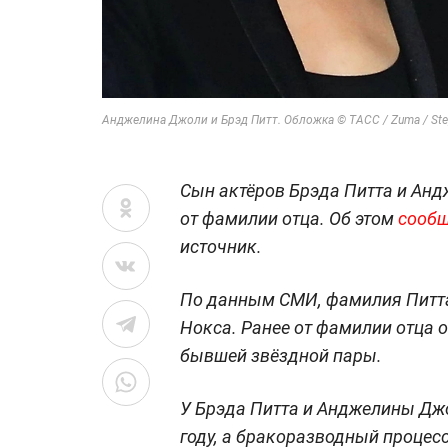
Анджелина Джоли и Брэд Питт. Обложка © ТАСС / Zuma / Ste
Сын актёров Брэда Питта и Ан
от фамилии отца. Об этом
сооб
источник.
По данным СМИ, фамилия Питта 
Нокса. Ранее от фамилии отца 
бывшей звёздной пары.
У Брэда Питта и Анджелины Джо
году, а бракоразводный процес