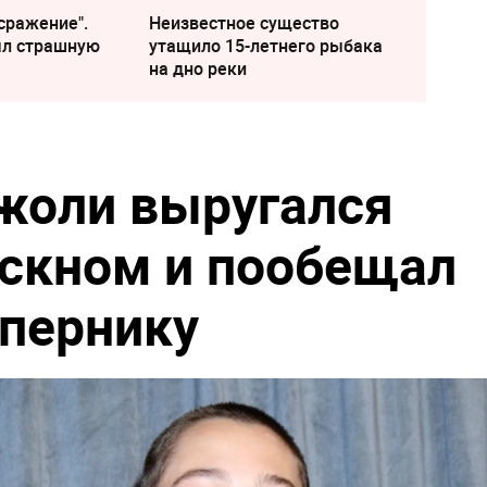
сражение".
Неизвестное существо
ыл страшную
утащило 15-летнего рыбака
на дно реки
жоли выругался
скном и пообещал
опернику