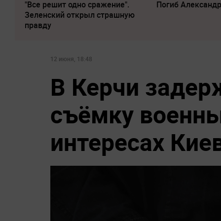
"Все решит одно сражение".
Погиб Александ
Зеленский открыл страшную
правду
12 июня, 18:48
В Керчи задер
съёмку военны
интересах Кие