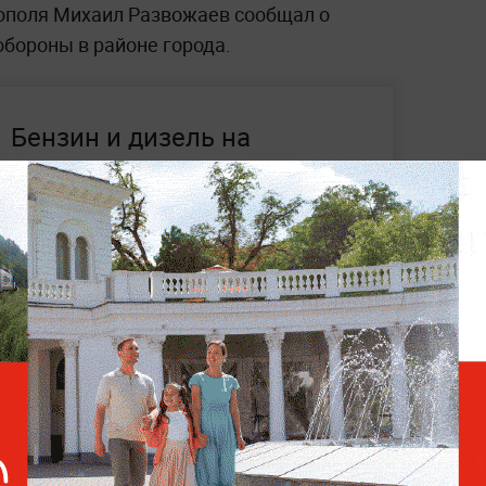
ополя Михаил Развожаев сообщал о
обороны в районе города.
Бензин и дизель на
автозаправках в Крыму
станут дешевле
ая атака украинских беспилотников
ком районе Краснодарского края.
Там
жар на морском терминале. В результате
, аварии и спасательные операции —
в