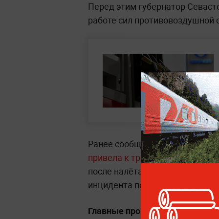
Перед этим губернатор Севаст
работе сил противовоздушной 
Ранее сообщалось, что
очередн
привела к трагедии в Темрюкс
после налёта БПЛА начался по
инцидента погиб один человек.
Главные происшествия, пожары