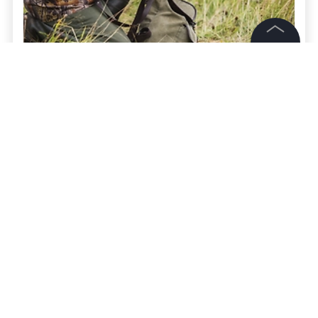
©
2026
News Media Holding.
Все права защищены
Охотника арестовали за убийство
подростка в Кузбассе выстрелом в голову
Информация
Всё о ЧП, катастрофах и работе экстренных
Контакты
служб —
читайте в разделе «Происшествия» на
Редакция
Life.ru.
Правовая информация
Политика обработки персональных данных
Партнерам
RSS
Жанры и форматы