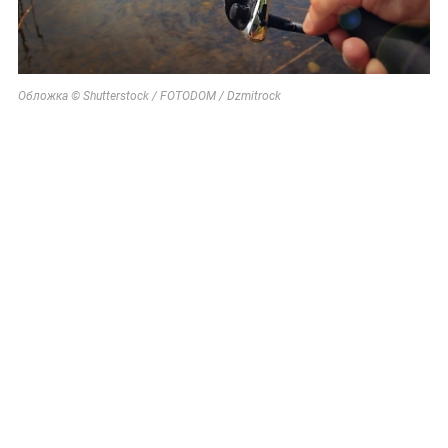
Обложка © Shutterstock / FOTODOM / Dzmitrock