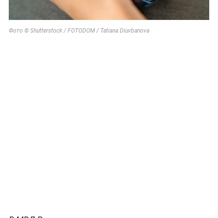
Фото © Shutterstock / FOTODOM / Tatiana Diuvbanova