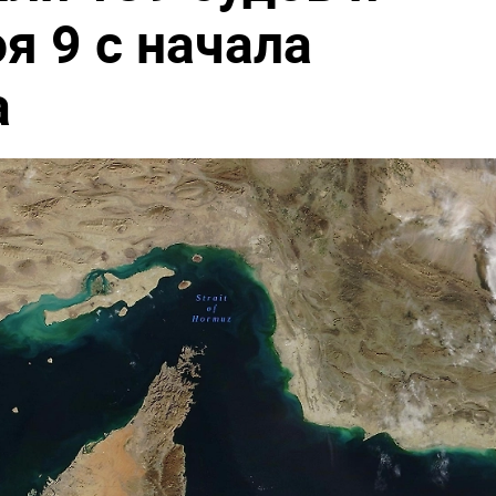
я 9 с начала
а