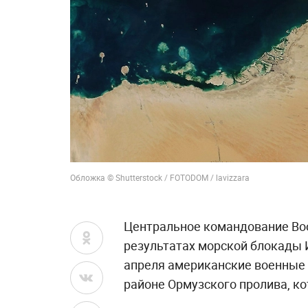
Обложка © Shutterstock / FOTODOM / lavizzara
Центральное командование Во
результатах морской блокады 
апреля американские военные 
районе Ормузского пролива, к