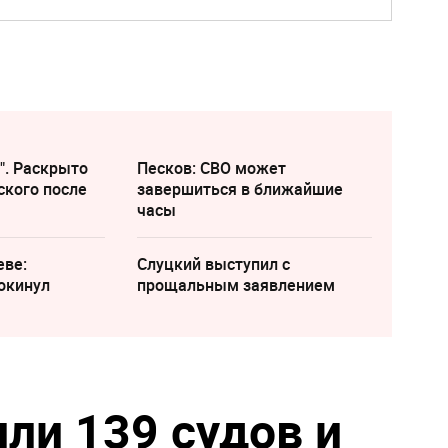
". Раскрыто
Песков: СВО может
ского после
завершиться в ближайшие
часы
еве:
Слуцкий выступил с
окинул
прощальным заявлением
ли 139 судов и