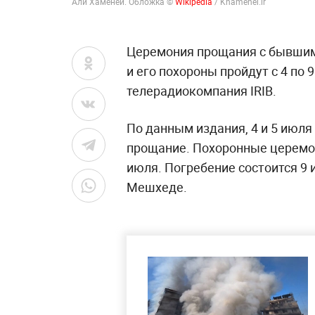
Али Хаменеи. Обложка ©
Wikipedia
/ Khamenei.ir
Церемония прощания с бывшим
и его похороны пройдут с 4 по
телерадиокомпания IRIB.
По данным издания, 4 и 5 июля
прощание. Похоронные церемон
июля. Погребение состоится 9 
Мешхеде.