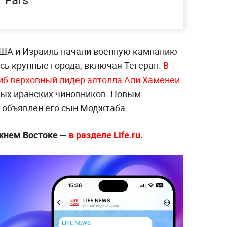
США и Израиль начали военную кампанию
сь крупные города, включая Тегеран.
В
иб верховный лидер аятолла Али Хаменеи
ных иранских чиновников. Новым
 объявлен его сын Моджтаба.
жнем Востоке —
в разделе Life.ru
.