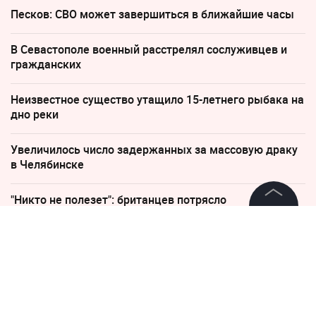
Песков: СВО может завершиться в ближайшие часы
В Севастополе военный расстрелял сослуживцев и
гражданских
Неизвестное существо утащило 15-летнего рыбака на
дно реки
Увеличилось число задержанных за массовую драку
в Челябинске
"Никто не полезет": британцев потрясло
происходящее в Одессе
©
2026
News Media Holding.
Все права защищены
13 июня, 08:17
Неуловимую «убийцу у
Информация
кинотеатра» нашли в