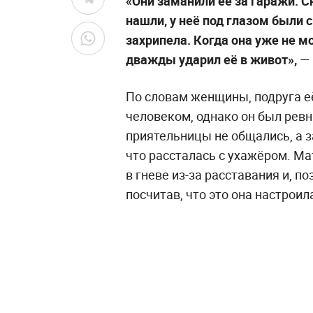
«Они заманили её за гаражи. С
нашли, у неё под глазом были с
захрипела. Когда она уже не мо
дважды ударил её в живот»,
— 
По словам женщины, подруга е
человеком, однако он был ревн
приятельницы не общались, а з
что рассталась с ухажёром. Ма
в гневе из-за расставания и, п
посчитав, что это она настроил