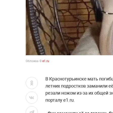
Обложка ©
e1.ru
В Краснотурьинске мать погибш
летних подростков заманили её
резали ножом из-за их общей 
порталу e1.ru.