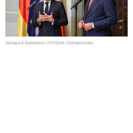
Обложка © Shutterstock / FOTODOM / EUS-Nachrichten