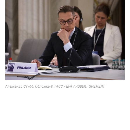
Александр Стубб. Обложка © ТАСС / EPA / ROBERT GHEMENT