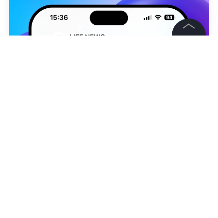
©
2026
News Media Holding.
Все права защищены
Информация
Контакты
Редакция
Матвей Константинов
Правовая информация
Политика обработки персональных данных
Партнерам
RSS
Жанры и форматы