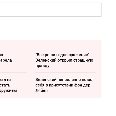
ва
"Все решит одно сражение".
тарела
Зеленский открыл страшную
правду
вал на
Зеленский неприлично повел
стать
cебя в присутствии фон дер
 оружием
Ляйен