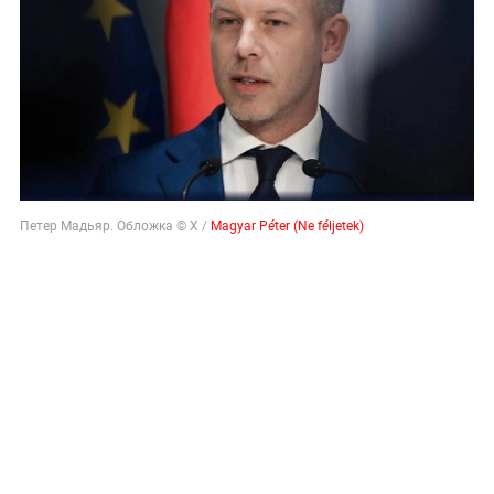
Петер Мадьяр. Обложка © X /
Magyar Péter (Ne féljetek)