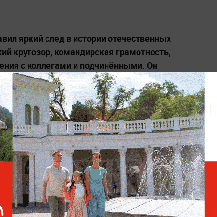
вил яркий след в истории отечественных
кий кругозор, командирская грамотность,
ения с коллегами и подчинёнными. Он
мание к нуждам и чаяниям подчиненных»,
нство».
Красной Звезды, медалью «За боевые
В 1999 году уволился со службы, работал
упного холдинга. Последние годы тяжело
 Попечительский совет организации
а выразили глубокие соболезнования
 Владимировича.