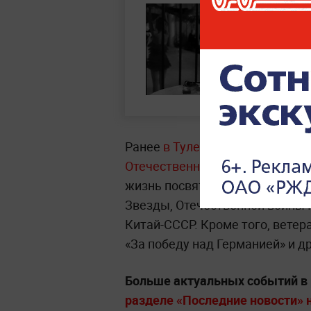
Ранее
в Туле скончался почётн
Отечественной войны Иван Фе
жизнь посвятил службе. У него
Звезды, Отечественной войны I
Китай-СССР. Кроме того, ветер
«За победу над Германией» и др
Больше актуальных событий в
разделе «Последние новости» на