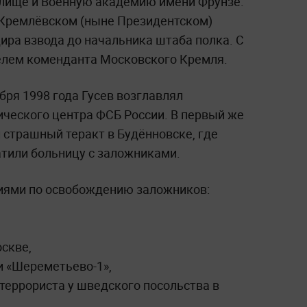
лище и Военную академию имени Фрунзе.
в Кремлёвском (ныне Президентском)
ира взвода до начальника штаба полка. С
телем коменданта Московского Кремля.
ября 1998 года Гусев возглавлял
ического центра ФСБ России. В первый же
 страшный теракт в Будённовске, где
тили больницу с заложниками.
иями по освобождению заложников:
скве,
и «Шереметьево-1»,
террориста у шведского посольства в