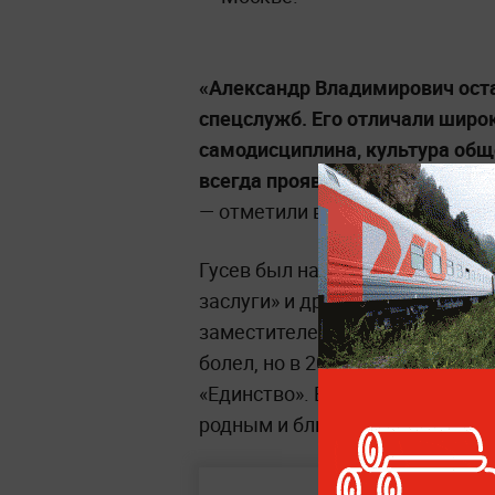
«Александр Владимирович оста
спецслужб. Его отличали широ
самодисциплина, культура общ
всегда проявлял заботу и вни
— отметили в организации «Еди
Гусев был награждён орденом 
заслуги» и другими наградами. 
заместителем гендиректора кр
болел, но в 2026 году вошёл в
«Единство». Ветераны спецназ
родным и близким Александра