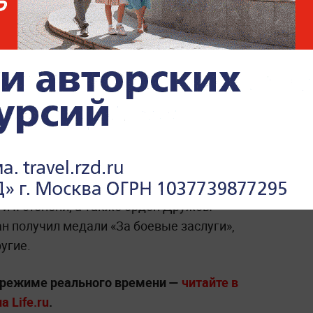
Болевший в последние
годы актёр из «Семнадцати
мгновений весны» умер в
Латвии
ый гражданин города, ветеран Великой
досеев.
Ему было 102 года. Федосеев всю
 было много наград: ордена Красной
 и II степени, а также орден Дружбы
ан получил медали «За боевые заслуги»,
угие.
 режиме реального времени —
читайте в
 Life.ru
.