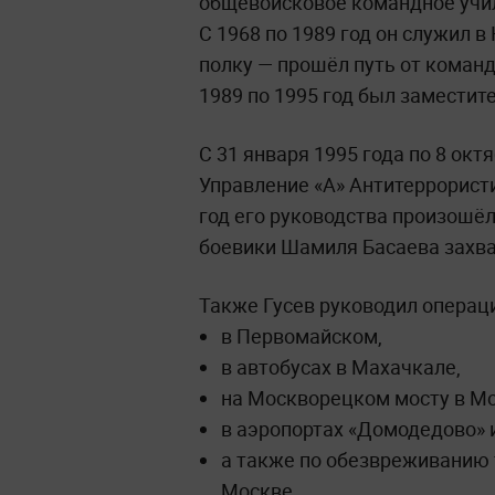
общевойсковое командное учи
С 1968 по 1989 год он служил 
полку — прошёл путь от команд
1989 по 1995 год был замести
С 31 января 1995 года по 8 окт
Управление «А» Антитеррорист
год его руководства произошёл
боевики Шамиля Басаева захва
Также Гусев руководил операц
в Первомайском,
в автобусах в Махачкале,
на Москворецком мосту в Мо
в аэропортах «Домодедово» 
а также по обезвреживанию 
Москве.