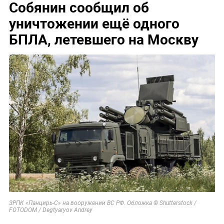
Собянин сообщил об
уничтожении ещё одного
БПЛА, летевшего на Москву
ЗРПК «Панцирь-С» на вооружении ВС РФ. Обложка © Shutterstock /
FOTODOM / Degtyaryov Andrey