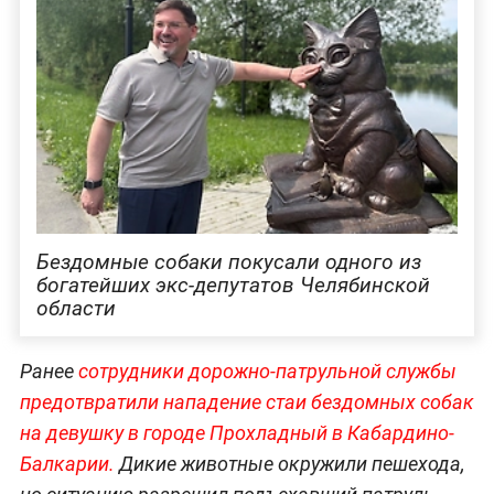
Бездомные собаки покусали одного из
богатейших экс-депутатов Челябинской
области
Ранее
сотрудники дорожно-патрульной службы
предотвратили нападение стаи бездомных собак
на девушку в городе Прохладный в Кабардино-
Балкарии.
Дикие животные окружили пешехода,