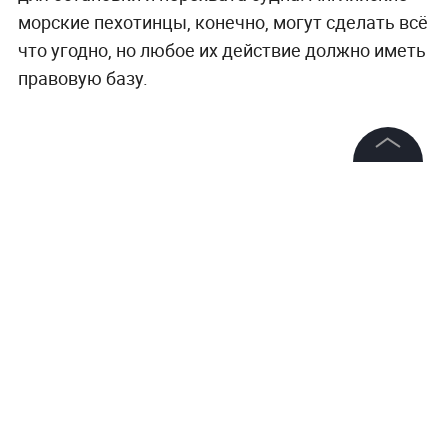
морские пехотинцы, конечно, могут сделать всё
что угодно, но любое их действие должно иметь
правовую базу.
©
2026
News Media Holding.
Все права защищены
Информация
Контакты
Редакция
Правовая информация
Политика обработки персональных данных