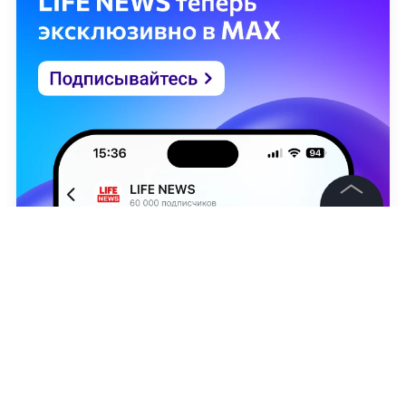
©
2026
News Media Holding.
Все права защищены
Информация
Контакты
Матвей Константинов
Редакция