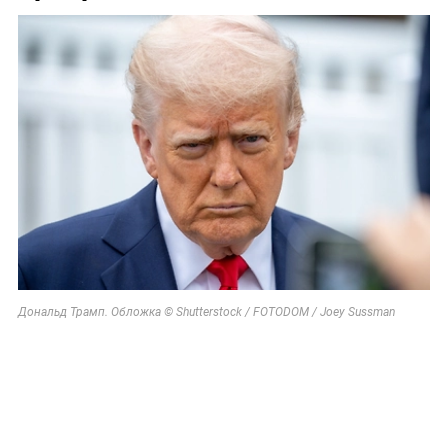
Дональд Трамп. Обложка © Shutterstock / FOTODOM / Joey Sussman