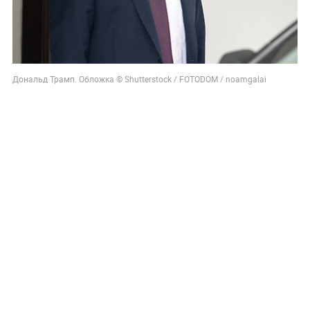
Дональд Трамп. Обложка © Shutterstock / FOTODOM / noamgalai