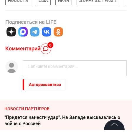
НОВОСТИ
США
ИРАН
ДОНАЛЬД ТРАМП
ВО
Подписаться на LIFE
0
Комментарий
Авторизоваться
НОВОСТИ ПАРТНЕРОВ
"Придется нанести удар". На Западе высказались о
войне с Россией