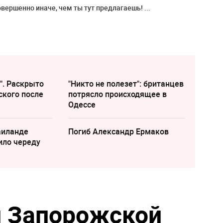
овершенно иначе, чем ты тут предлагаешь! ...
". Раскрыто
"Никто не полезет": британцев
ского после
потрясло происходящее в
Одессе
аиланде
Погиб Александр Ермаков
ило череду
и Запорожской