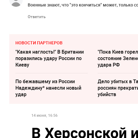
Военные знают, что "это кончиться" может, только с
Ответить
НОВОСТИ ПАРТНЕРОВ
"Какая наглость!" В Британии
"Пока Киев горел
поразились удару России по
состояние Зелен
Киеву
удара РФ
По бежавшему из России
Дело убитых в Т
Надеждину* нанесли новый
россиян прекрат
удар
убийств
14 июня, 16:56
В Херсонской 