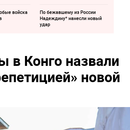
собые войска
По бежавшему из России
в
Надеждину* нанесли новый
удар
 в Конго назвали
репетицией» новой