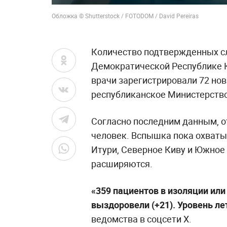
Обложка © Shutterstock / FOTODOM / David Pereiras
Количество подтвержденных сл
Демократической Республике Ко
врачи зарегистрировали 72 но
республиканское Министерство
Согласно последним данным, о
человек. Вспышка пока охваты
Итури, Северное Киву и Южное
расширяются.
«359 пациентов в изоляции или 
выздоровели (+21). Уровень лет
ведомства в соцсети X.