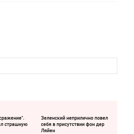
сражение".
Зеленский неприлично повел
ыл страшную
cебя в присутствии фон дер
Ляйен