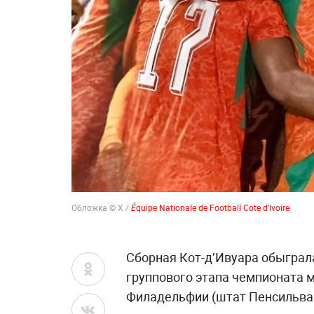
Обложка © Х /
Équipe Nationale de Football Cote d’Ivoire
Сборная Кот-д’Ивуара обыграла
группового этапа чемпионата м
Филадельфии (штат Пенсильва