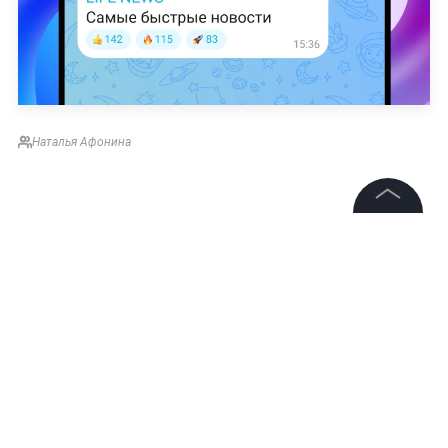
Наталья Афонина
©
2026
News Media Holding.
Все права защищены
Информация
Контакты
Редакция
Правовая информация