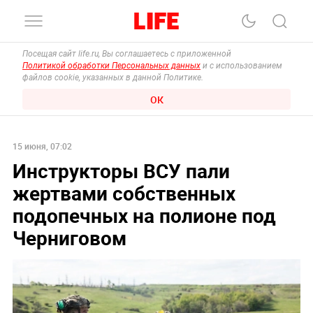
Посещая сайт life.ru, Вы соглашаетесь с приложенной
Политикой обработки Персональных данных
и с использованием
файлов cookie, указанных в данной Политике.
ОК
15 июня, 07:02
Инструкторы ВСУ пали
жертвами собственных
подопечных на полионе под
Черниговом