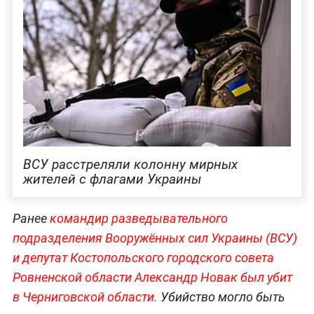
ВСУ расстреляли колонну мирных
жителей с флагами Украины
Ранее
командир разведывательного
подразделения Вооружённых сил Украины (ВСУ)
и депутат Костопольского городского совета
Ровненской области Александр Новак был убит
в Черниговской области.
Убийство могло быть