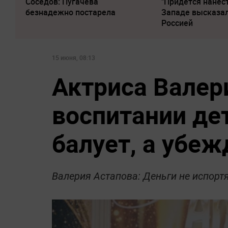
Соседов: Пугачева
"Придется нанест
безнадежно постарела
Западе высказал
Россией
15 июня, 08:13
Актриса Валер
воспитании де
балует, а убе
Валерия Астапова: Деньги не испорт