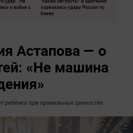
и удар". На
"Какая наглость!" В Британии
ись о войне с
поразились удару России по
Киеву
ия Астапова — о
тей: «Не машина
ждения»
ят ребёнка при правильных ценностях