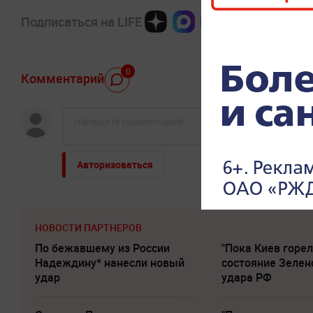
Подписаться на LIFE
0
Комментарий
Авторизоваться
НОВОСТИ ПАРТНЕРОВ
По бежавшему из России
"Пока Киев горел
Надеждину* нанесли новый
состояние Зелен
удар
удара РФ