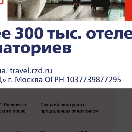
". Раскрыто
Слуцкий выступил с
ского после
прощальным заявлением