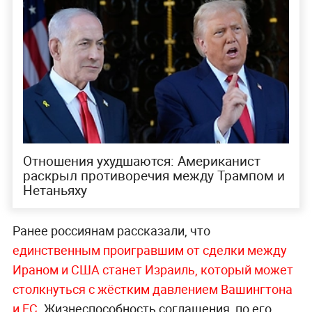
Отношения ухудшаются: Американист
раскрыл противоречия между Трампом и
Нетаньяху
Ранее россиянам рассказали, что
единственным проигравшим от сделки между
Ираном и США станет Израиль, который может
столкнуться с жёстким давлением Вашингтона
и ЕС
. Жизнеспособность соглашения, по его