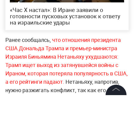
«Час X настал»: В Иране заявили о
готовности пусковых установок к ответу
на израильские удары
Ранее сообщалсь,
что отношения президента
США Дональда Трампа и премьер-министра
Израиля Биньямина Нетаньяху ухудшаются:
Трамп ищет выход из затянувшейся войны с
Ираном, которая потеряла популярность в США,
а его рейтинги падают.
Нетаньяху, напротив,
нужно разжигать конфликт, так как его
правящая коалиция рассыпается и предстоят
©
2026
News Media Holding.
досрочные выборы; он не имеет другого
Все права защищены
выхода, кроме эскалации, и после возможного
проигрыша на выборах может столкнуться с
возобновлением уголовных преследований.
Информация