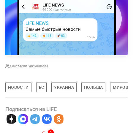
Анастасия Никонорова
НОВОСТИ
ЕС
УКРАИНА
ПОЛЬША
МИРОВАЯ
Подписаться на LIFE
0