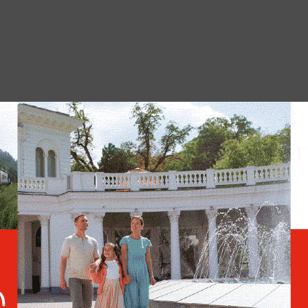
кументов прошедших первый этап
космонавтов для дальнейших испытаний.
ть до 30 июня.
Путь к Марсу: Россия
создаёт ядерный двигатель
для дальнего космоса — с
импульсом 100 км/с