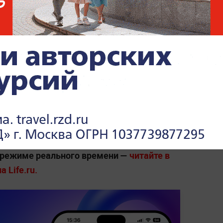
монавт Олег Новицкий заявил, что
т подготовиться к полёту в космос за 6–
полноценной работе на орбите
. Он пояснил,
олне реально освоить необходимый
ишь тех случаев, когда от человека не
рофессионала на борту станции.
смонавта к орбитальной миссии занимает
 режиме реального времени —
читайте в
 Life.ru.