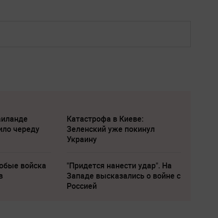
аиланде
Катастрофа в Киеве:
ило череду
Зеленский уже покинул
Украину
собые войска
"Придется нанести удар". На
в
Западе высказались о войне с
Россией