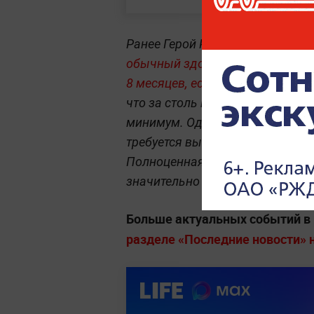
Ранее Герой России, лётчик-кос
обычный здоровый человек може
8 месяцев, если речь не идёт о 
что за столь короткий срок вп
минимум. Однако это касается л
требуется выполнять функции п
Полноценная же подготовка ко
значительно больше времени.
Больше актуальных событий в
разделе «Последние новости» на