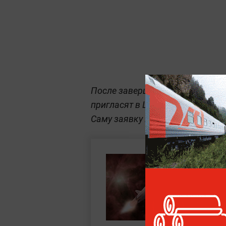
После завершения проверки до
пригласят в Центр подготовки 
Саму заявку можно успеть пода