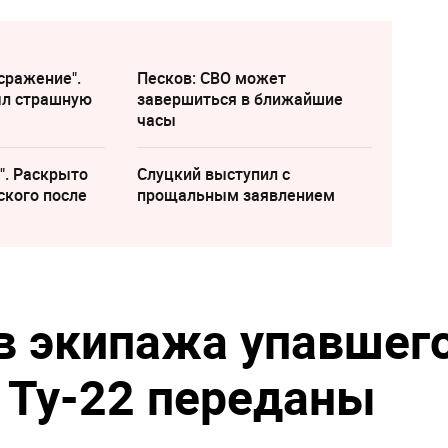
сражение".
Песков: СВО может
ыл страшную
завершиться в ближайшие
часы
". Раскрыто
Слуцкий выступил с
ского после
прощальным заявлением
в экипажа упавшег
 Ту-22 переданы