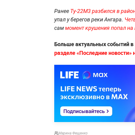
Ранее
Ту-22М3 разбился в район
упал у берегов реки Ангара.
Четв
сам
момент крушения попал на 
Больше актуальных событий в
разделе «Последние новости» на
Марина Фещенко