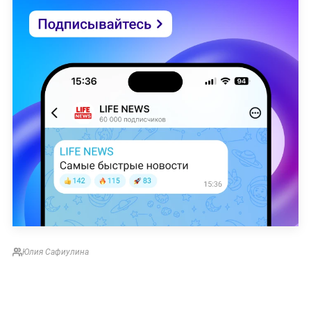
Юлия Сафиулина