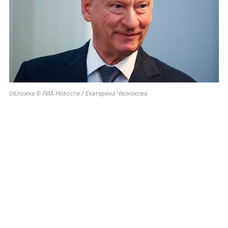
Обложка © РИА Новости / Екатерина Чеснокова