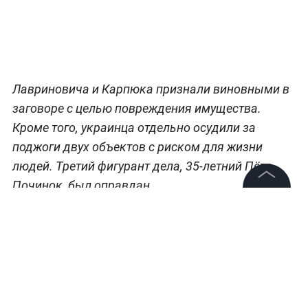
Лавриновича и Карпюка признали виновными в
заговоре с целью повреждения имущества.
Кроме того, украинца отдельно осудили за
поджоги двух объектов с риском для жизни
людей. Третий фигурант дела, 35-летний Пётр
Починок, был оправдан.
©
2026
News Media Holding.
Все права защищены
Приговор осуждённым должны вынести в
пятницу. В британской прокуратуре назвали
поджоги «преднамеренными и опасными»,
Информация
подчеркнув, что они были направлены не просто
Контакты
на порчу имущества, а на запугивание и подрыв