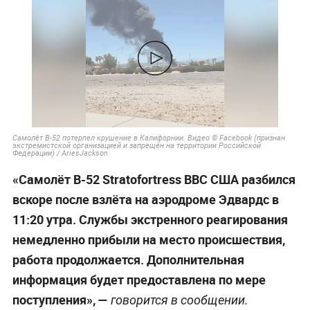
Самолёт B-52 потерпел крушение в Калифорнии. Видео © Facebook (признан
экстремистской организацией и запрещён на территории Российской
Федерации) / AriesJackson
«Самолёт B-52 Stratofortress ВВС США разбился
вскоре после взлёта на аэродроме Эдвардс в
11:20 утра. Службы экстренного реагирования
немедленно прибыли на место происшествия,
работа продолжается. Дополнительная
информация будет предоставлена по мере
поступления», —
говорится в сообщении.