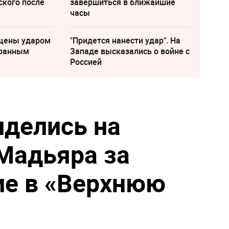
ского после
завершиться в ближайшие
часы
щены ударом
"Придется нанести удар". На
транным
Западе высказались о войне с
Россией
иделись на
Мадьяра за
ие в «Верхнюю