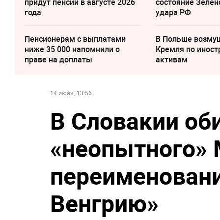
придут пенсии в августе 2026
состояние Зелен
года
удара РФ
Пенсионерам с выплатами
В Польше возму
ниже 35 000 напомнили о
Кремля по инос
праве на доплаты
активам
14 июня, 13:56
В Словакии об
«неопытного» 
переименован
Венгрию»