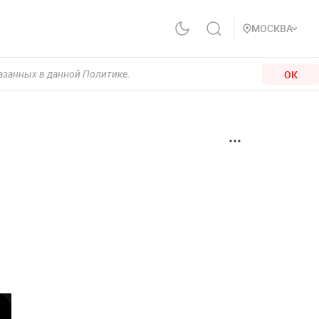
МОСКВА
ОК
казанных в данной Политике.