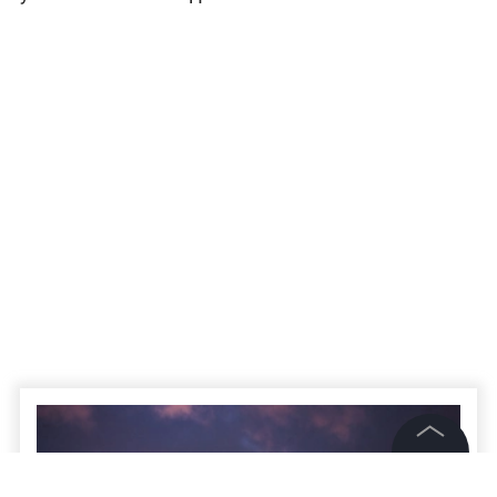
©
2026
News Media Holding.