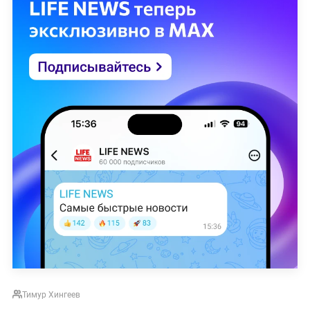
Тимур Хингеев