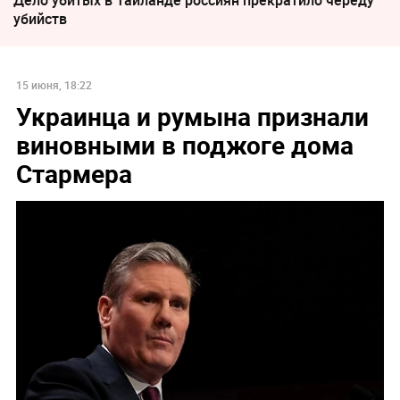
Дело убитых в Таиланде россиян прекратило череду
убийств
15 июня, 18:22
Украинца и румына признали
виновными в поджоге дома
Стармера