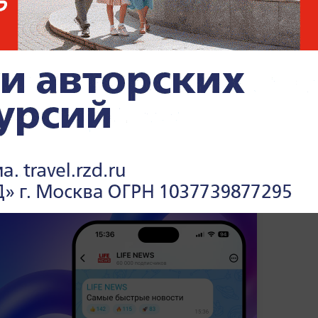
обиться признания Керченского пролива
алась
. Киев при поддержке западных
 свободного прохода через пролив для
ая военные корабли. В МИД РФ заявили,
 решении официально признан статус
го моря как внутренних вод.
х событиях и международных отношениях
олитика» на Life.ru
.