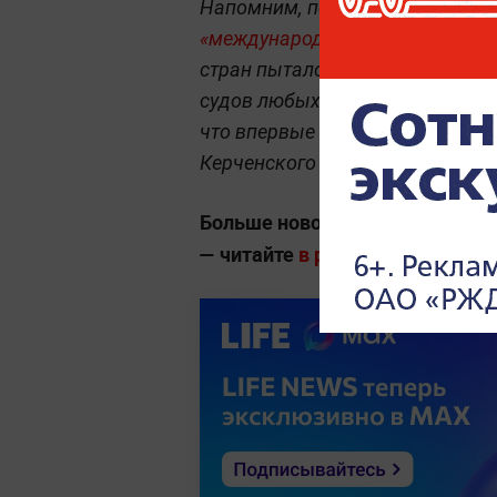
Напомним, попытка Украины
д
«международным» в Гааге не уд
стран пытался закрепить право
судов любых государств, включ
что впервые в истории в таком
Керченского пролива и Азовско
Больше новостей о глобальны
— читайте
в разделе «Мировая п