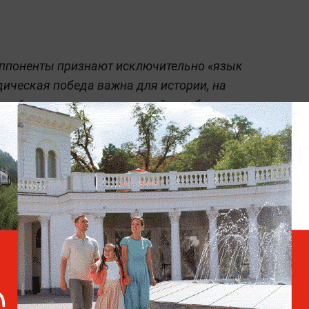
 оппоненты признают исключительно «язык
идическая победа важна для истории, на
жней и не зависит от решений зарубежных
«Понимают только силу»:
Медведев призвал к
беспощадному
уничтожению флота ВСУ