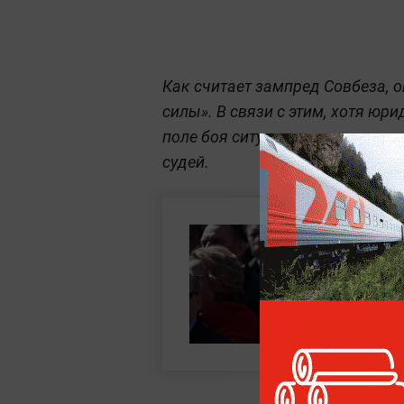
Как считает зампред Совбеза,
силы». В связи с этим, хотя юр
поле боя ситуация остается пре
судей.