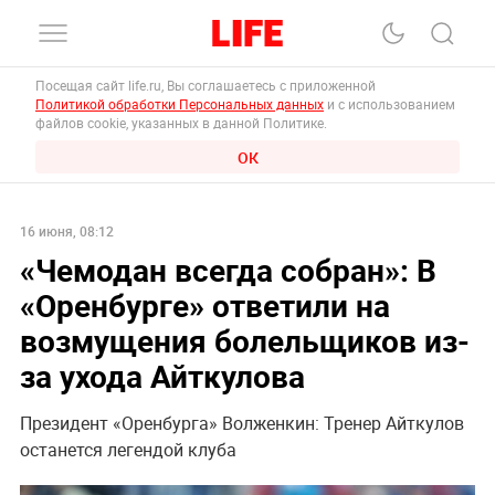
Посещая сайт life.ru, Вы соглашаетесь с приложенной
Политикой обработки Персональных данных
и с использованием
файлов cookie, указанных в данной Политике.
ОК
16 июня, 08:12
«Чемодан всегда собран»: В
«Оренбурге» ответили на
возмущения болельщиков из-
за ухода Айткулова
Президент «Оренбурга» Волженкин: Тренер Айткулов
останется легендой клуба