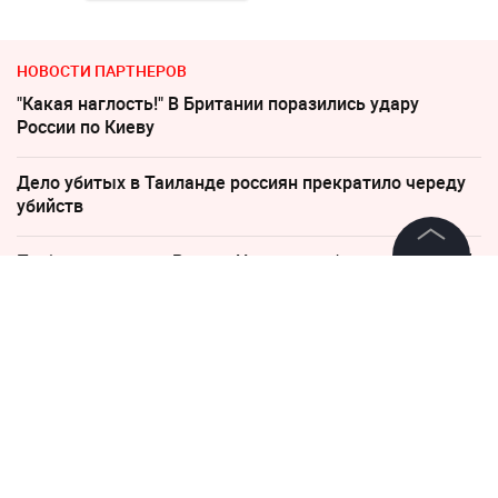
НОВОСТИ ПАРТНЕРОВ
"Какая наглость!" В Британии поразились удару
России по Киеву
Дело убитых в Таиланде россиян прекратило череду
убийств
По бежавшему из России Надеждину* нанесли новый
удар
©
2026
News Media Holding.
Все права защищены
"Никто не полезет": британцев потрясло
происходящее в Одессе
Информация
Россиянам рассказали, когда придут пенсии в августе
Контакты
2026 года
Редакция