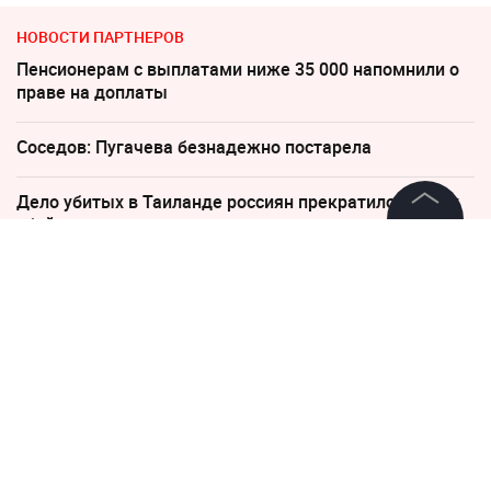
НОВОСТИ ПАРТНЕРОВ
Пенсионерам с выплатами ниже 35 000 напомнили о
праве на доплаты
Соседов: Пугачева безнадежно постарела
Дело убитых в Таиланде россиян прекратило череду
убийств
©
2026
News Media Holding.
Все права защищены
Россиянам рассказали, когда придут пенсии в августе
2026 года
Информация
"Какая наглость!" В Британии поразились удару
России по Киеву
Контакты
Редакция
"Пока Киев горел". Раскрыто состояние Зеленского
после удара РФ
Правовая информация