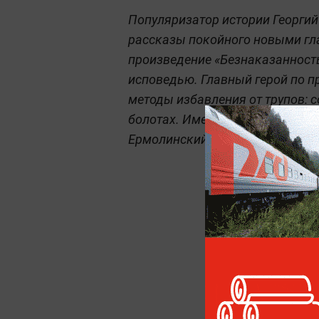
Популяризатор истории Георгий
рассказы покойного новыми гл
произведение «Безнаказанность
исповедью. Главный герой по 
методы избавления от трупов: 
болотах. Именно так банда Вас
Ермолинский, заметала следы 1