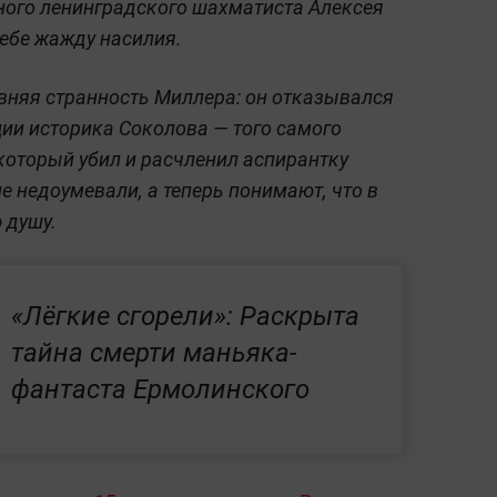
ного ленинградского шахматиста Алексея
себе жажду насилия.
вняя странность Миллера: он отказывался
ции историка Соколова — того самого
 который убил и расчленил аспирантку
е недоумевали, а теперь понимают, что в
 душу.
«Лёгкие сгорели»: Раскрыта
тайна смерти маньяка-
фантаста Ермолинского