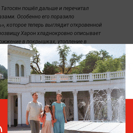
 Татосян пошёл дальше и перечитал
азами. Особенно его поразило
», которое теперь выглядит откровенной
прозвищу Харон хладнокровно описывает
сожжение в покрышках, утопление в
илия Федоровича, куда входил
4 доказанных убийств.