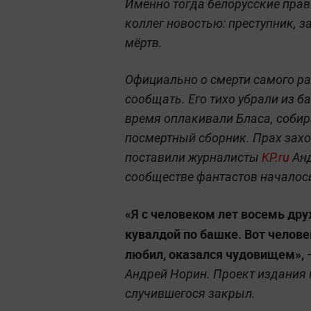
Именно тогда белорусские пра
коллег новостью: преступник, з
мёртв.
Официально о смерти самого р
сообщать. Его тихо убрали из б
время оплакивали Бласа, собир
посмертный сборник. Прах захор
поставили журналисты
KP.ru
Анд
сообществе фантастов началос
«Я с человеком лет восемь дру
кувалдой по башке. Вот челове
любил, оказался чудовищем»,
Андрей Норин. Проект издания
случившегося закрыл.