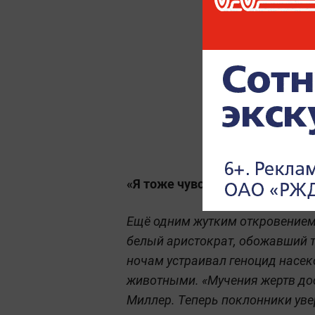
«Я тоже чувствую безнаказанн
Ещё одним жутким откровением 
белый аристократ, обожавший те
ночам устраивал геноцид насе
животными. «Мучения жертв дос
Миллер. Теперь поклонники увер