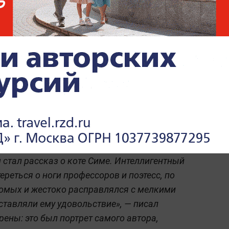
ость»,
— резюмирует персонаж в финале.
стал рассказ о коте Симе. Интеллигентный
реться о ноги профессоров и поэтесс, по
комых и жестоко расправлялся с мелкими
тавляли ему удовольствие», — писал
ены: это был портрет самого автора,