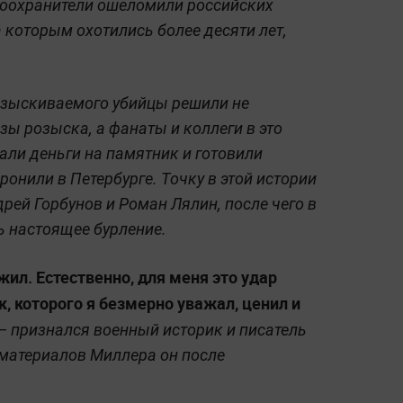
воохранители ошеломили российских
а которым охотились более десяти лет,
азыскиваемого убийцы решили не
азы розыска, а фанаты и коллеги в это
али деньги на памятник и готовили
онили в Петербурге. Точку в этой истории
рей Горбунов и Роман Лялин, после чего в
ь настоящее бурление.
жил. Естественно, для меня это удар
к, которого я безмерно уважал, ценил и
— признался военный историк и писатель
 материалов Миллера он после